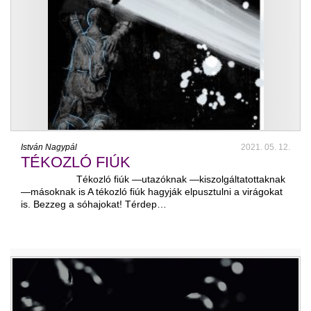
István Nagypál
2021. 05. 12.
TÉKOZLÓ FIÚK
Tékozló fiúk —utazóknak —kiszolgáltatottaknak
—másoknak is A tékozló fiúk hagyják elpusztulni a virágokat
is. Bezzeg a sóhajokat! Térdep…