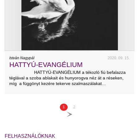
István Nagypál
2020. 09. 15.
HATTYÚ-EVANGÉLIUM
HATTYÚ-EVANGÉLIUM a tékozló fiú befalazza
téglával a szoba ablakait és hunyorogva néz át a réseken,
míg a függönyt kezére tekerve szalmaszálakat…
1
2
FELHASZNÁLÓKNAK