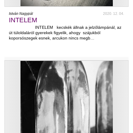
István Nagypál
2020. 12. 04.
INTELEM
INTELEM kecskék állnak a jelzőlámpánál, az
út túloldaláról gyerekek figyelik, ahogy szájukból
koporsószegek esnek, arcukon nincs megb…