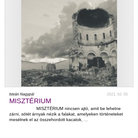
István Nagypál
2021. 02. 05.
MISZTÉRIUM
MISZTÉRIUM nincsen ajtó, amit be lehetne
zárni, sötét árnyak nézik a falakat, amelyeken történeteket
mesélnek el az összehordott kacatok, …