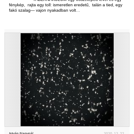
fénykép, rajta egy toll: ismeretlen eredetű, talán a tied, egy
fakó szalag— vajon nyakadban volt…
István Nagypál
2020. 12. 22.