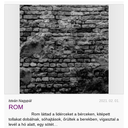
István Nagypál
2021. 02. 01.
ROM
Rom láttad a lidérceket a bérceken, kitépett
tollakat dobálnak, sóhajtások, őrültek a berekben, vígasztal a
levél a hó alatt, egy sötét…