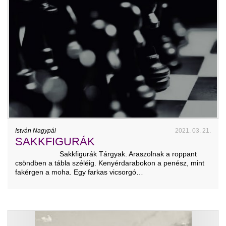
István Nagypál
2021. 03. 21.
SAKKFIGURÁK
Sakkfigurák Tárgyak. Araszolnak a roppant
csöndben a tábla széléig. Kenyérdarabokon a penész, mint
fakérgen a moha. Egy farkas vicsorgó…