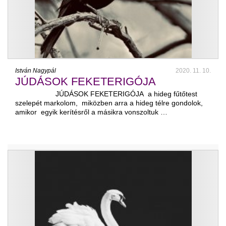
István Nagypál
2020. 11. 10.
JÚDÁSOK FEKETERIGÓJA
JÚDÁSOK FEKETERIGÓJA a hideg fűtőtest
szelepét markolom, miközben arra a hideg télre gondolok,
amikor egyik kerítésről a másikra vonszoltuk …