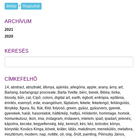
/
Belép
Regisztrál
ARCHÍVUM
2021
2020
KERESÉS
CÍMKEFELHŐ
14
,
abstract
,
absztrakt
,
áfonya
,
ajánlás
,
allegória
,
apple
,
arany
,
árny
,
art
,
Barlang
,
barlangrajz procreate
,
Barta Yvette
,
bérc
,
berek
,
Biblia
,
birka
,
bloody
,
bűn
,
cat
,
Cipő
,
colors
,
digital art
,
earth
,
égbolt
,
entrópia
,
epifánia
,
érintés
,
esernyő
,
este
,
evangélium
,
fájdalom
,
fekete
,
feketerigó
,
fellángolás
,
fénykép
,
figura
,
fiú
,
fiúk
,
föld
,
folyosó
,
green
,
gyász
,
gyászvers
,
gyerek
,
gyerekek
,
halál
,
hasonlatok
,
háttérkép
,
hattyú
,
Hölderlin
,
hommage
,
homok
,
homunkulusz
,
ikon
,
ima
,
instagram
,
instavers
,
intelem
,
ipad
,
ipadart
,
jelenés
,
kápolna
,
kecske
,
kegyetlenség
,
kép
,
kereszt
,
kés
,
kéz
,
kolostor
,
könyv
,
könyvtár
,
Kovács Kinga
,
kövek
,
kráter
,
látás
,
matutinum
,
menekülés
,
metafora
,
misztérium
,
modern
,
nap
,
notitle
,
oil
,
olaj
,
őrült
,
painting
,
Pilinszky János
,