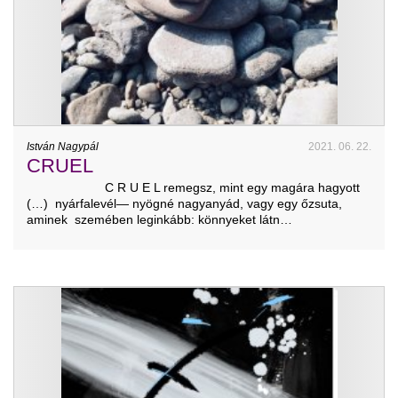
István Nagypál
2021. 06. 22.
CRUEL
C R U E L remegsz, mint egy magára hagyott
(…) nyárfalevél— nyögné nagyanyád, vagy egy őzsuta,
aminek szemében leginkább: könnyeket látn…