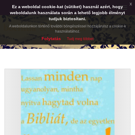
x
Ez a weboldal cookie-kat (sütiket) használ azért, hogy
Toggle
weboldalunk használata során a lehető legjobb élményt
naviga
tudjuk biztosítani.
A weboldalunkon történő további böngészéssel hozzájárulsz a cookie-k
használatához.
Folytatás
Tudj meg többet