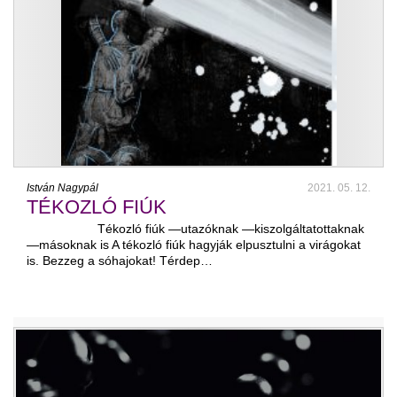
István Nagypál
2021. 05. 12.
TÉKOZLÓ FIÚK
Tékozló fiúk —utazóknak —kiszolgáltatottaknak
—másoknak is A tékozló fiúk hagyják elpusztulni a virágokat
is. Bezzeg a sóhajokat! Térdep…