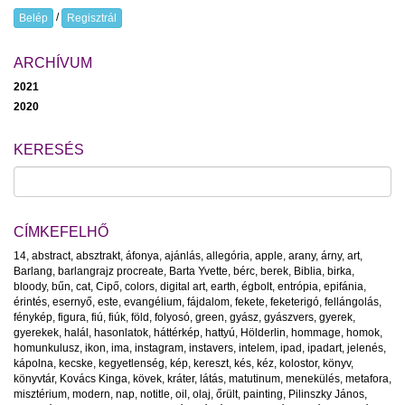
/
Belép
Regisztrál
ARCHÍVUM
2021
2020
KERESÉS
CÍMKEFELHŐ
14
,
abstract
,
absztrakt
,
áfonya
,
ajánlás
,
allegória
,
apple
,
arany
,
árny
,
art
,
Barlang
,
barlangrajz procreate
,
Barta Yvette
,
bérc
,
berek
,
Biblia
,
birka
,
bloody
,
bűn
,
cat
,
Cipő
,
colors
,
digital art
,
earth
,
égbolt
,
entrópia
,
epifánia
,
érintés
,
esernyő
,
este
,
evangélium
,
fájdalom
,
fekete
,
feketerigó
,
fellángolás
,
fénykép
,
figura
,
fiú
,
fiúk
,
föld
,
folyosó
,
green
,
gyász
,
gyászvers
,
gyerek
,
gyerekek
,
halál
,
hasonlatok
,
háttérkép
,
hattyú
,
Hölderlin
,
hommage
,
homok
,
homunkulusz
,
ikon
,
ima
,
instagram
,
instavers
,
intelem
,
ipad
,
ipadart
,
jelenés
,
kápolna
,
kecske
,
kegyetlenség
,
kép
,
kereszt
,
kés
,
kéz
,
kolostor
,
könyv
,
könyvtár
,
Kovács Kinga
,
kövek
,
kráter
,
látás
,
matutinum
,
menekülés
,
metafora
,
misztérium
,
modern
,
nap
,
notitle
,
oil
,
olaj
,
őrült
,
painting
,
Pilinszky János
,