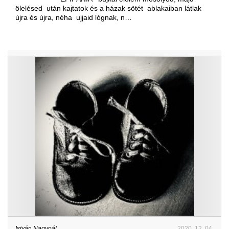
ölelésed után kajtatok és a házak sötét ablakaiban látlak
újra és újra, néha ujjaid lógnak, n…
István Nagypál
2020. 12. 04.