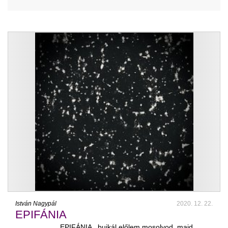
István Nagypál
2020. 12. 22.
EPIFÁNIA
EPIFÁNIA bujkál előlem mosolyod, majd