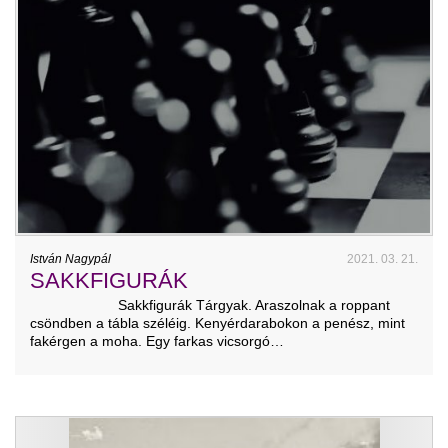
István Nagypál
2021. 03. 21.
SAKKFIGURÁK
Sakkfigurák Tárgyak. Araszolnak a roppant
csöndben a tábla széléig. Kenyérdarabokon a penész, mint
fakérgen a moha. Egy farkas vicsorgó…