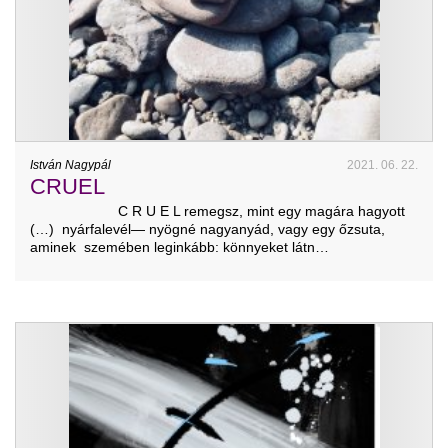
István Nagypál
2021. 06. 22.
CRUEL
C R U E L remegsz, mint egy magára hagyott
(…) nyárfalevél— nyögné nagyanyád, vagy egy őzsuta,
aminek szemében leginkább: könnyeket látn…