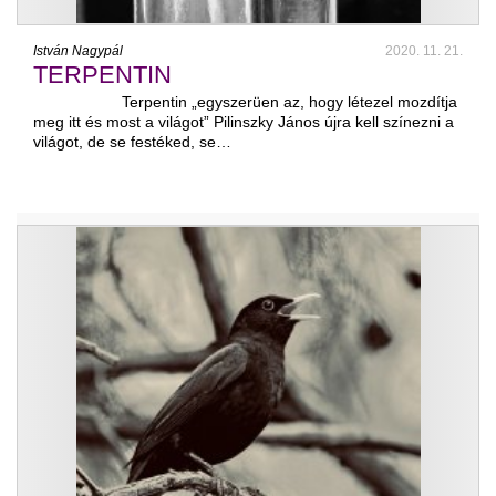
István Nagypál
2020. 11. 21.
TERPENTIN
Terpentin „egyszerüen az, hogy létezel mozdítja
meg itt és most a világot” Pilinszky János újra kell színezni a
világot, de se festéked, se…