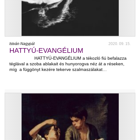
István Nagypál
2020. 09. 15.
HATTYÚ-EVANGÉLIUM
HATTYÚ-EVANGÉLIUM a tékozló fiú befalazza
téglával a szoba ablakait és hunyorogva néz át a réseken,
míg a függönyt kezére tekerve szalmaszálakat…