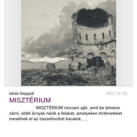
István Nagypál
2021. 02. 05.
MISZTÉRIUM
MISZTÉRIUM nincsen ajtó, amit be lehetne
zárni, sötét árnyak nézik a falakat, amelyeken történeteket
mesélnek el az összehordott kacatok, …