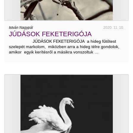
István Nagypál
2020. 11. 10.
JÚDÁSOK FEKETERIGÓJA
JÚDÁSOK FEKETERIGÓJA a hideg fűtőtest
szelepét markolom, miközben arra a hideg télre gondolok,
amikor egyik kerítésről a másikra vonszoltuk …