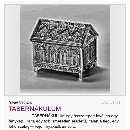
István Nagypál
2021. 01. 21.
TABERNÁKULUM
TABERNÁKULUM egy összetépett levél és egy
fénykép, rajta egy toll: ismeretlen eredetű, talán a tied, egy
fakó szalag— vajon nyakadban volt…