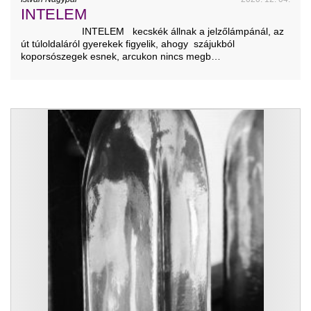
INTELEM
INTELEM kecskék állnak a jelzőlámpánál, az
út túloldaláról gyerekek figyelik, ahogy szájukból
koporsószegek esnek, arcukon nincs megb…