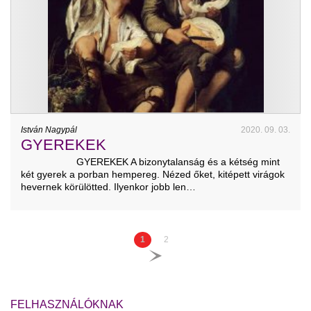
István Nagypál
2020. 09. 03.
GYEREKEK
GYEREKEK A bizonytalanság és a kétség mint
két gyerek a porban hempereg. Nézed őket, kitépett virágok
hevernek körülötted. Ilyenkor jobb len…
1
2
FELHASZNÁLÓKNAK