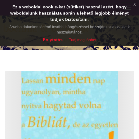
x
Ez a weboldal cookie-kat (sütiket) használ azért, hogy
Toggle
weboldalunk használata során a lehető legjobb élményt
naviga
tudjuk biztosítani.
A weboldalunkon történő további böngészéssel hozzájárulsz a cookie-k
használatához.
Folytatás
Tudj meg többet