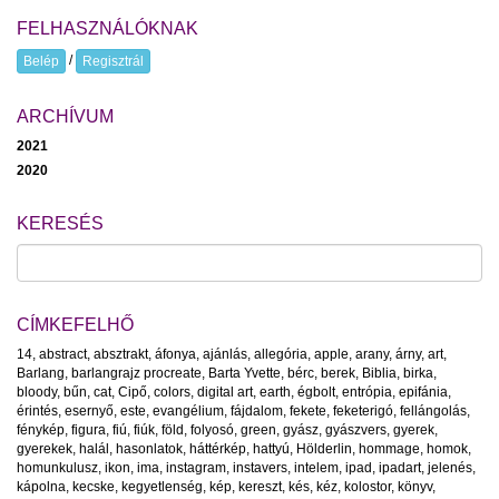
FELHASZNÁLÓKNAK
/
Belép
Regisztrál
ARCHÍVUM
2021
2020
KERESÉS
CÍMKEFELHŐ
14
,
abstract
,
absztrakt
,
áfonya
,
ajánlás
,
allegória
,
apple
,
arany
,
árny
,
art
,
Barlang
,
barlangrajz procreate
,
Barta Yvette
,
bérc
,
berek
,
Biblia
,
birka
,
bloody
,
bűn
,
cat
,
Cipő
,
colors
,
digital art
,
earth
,
égbolt
,
entrópia
,
epifánia
,
érintés
,
esernyő
,
este
,
evangélium
,
fájdalom
,
fekete
,
feketerigó
,
fellángolás
,
fénykép
,
figura
,
fiú
,
fiúk
,
föld
,
folyosó
,
green
,
gyász
,
gyászvers
,
gyerek
,
gyerekek
,
halál
,
hasonlatok
,
háttérkép
,
hattyú
,
Hölderlin
,
hommage
,
homok
,
homunkulusz
,
ikon
,
ima
,
instagram
,
instavers
,
intelem
,
ipad
,
ipadart
,
jelenés
,
kápolna
,
kecske
,
kegyetlenség
,
kép
,
kereszt
,
kés
,
kéz
,
kolostor
,
könyv
,