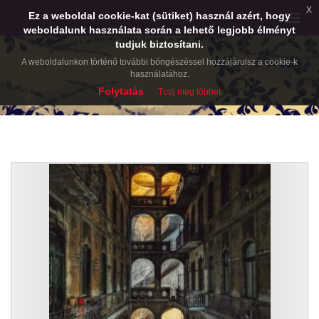
x
Ez a weboldal cookie-kat (sütiket) használ azért, hogy
Toggle
weboldalunk használata során a lehető legjobb élményt
naviga
tudjuk biztosítani.
A weboldalunkon történő további böngészéssel hozzájárulsz a cookie-k
használatához.
Folytatás
Tudj meg többet