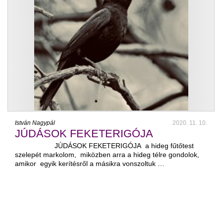
István Nagypál
2020. 11. 10.
JÚDÁSOK FEKETERIGÓJA
JÚDÁSOK FEKETERIGÓJA a hideg fűtőtest
szelepét markolom, miközben arra a hideg télre gondolok,
amikor egyik kerítésről a másikra vonszoltuk …