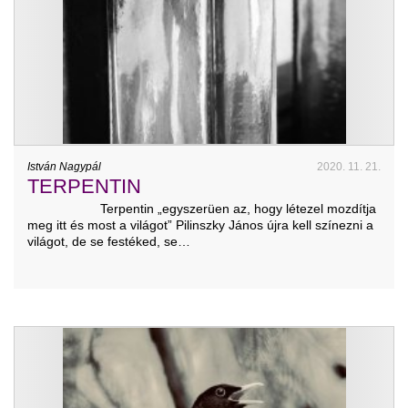
István Nagypál
2020. 11. 21.
TERPENTIN
Terpentin „egyszerüen az, hogy létezel mozdítja
meg itt és most a világot” Pilinszky János újra kell színezni a
világot, de se festéked, se…