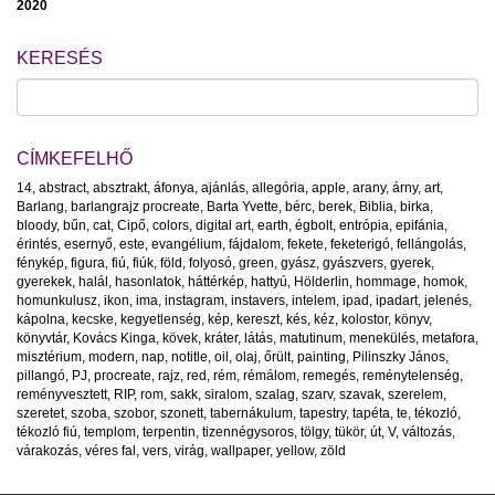
2020
KERESÉS
CÍMKEFELHŐ
14
,
abstract
,
absztrakt
,
áfonya
,
ajánlás
,
allegória
,
apple
,
arany
,
árny
,
art
,
Barlang
,
barlangrajz procreate
,
Barta Yvette
,
bérc
,
berek
,
Biblia
,
birka
,
bloody
,
bűn
,
cat
,
Cipő
,
colors
,
digital art
,
earth
,
égbolt
,
entrópia
,
epifánia
,
érintés
,
esernyő
,
este
,
evangélium
,
fájdalom
,
fekete
,
feketerigó
,
fellángolás
,
fénykép
,
figura
,
fiú
,
fiúk
,
föld
,
folyosó
,
green
,
gyász
,
gyászvers
,
gyerek
,
gyerekek
,
halál
,
hasonlatok
,
háttérkép
,
hattyú
,
Hölderlin
,
hommage
,
homok
,
homunkulusz
,
ikon
,
ima
,
instagram
,
instavers
,
intelem
,
ipad
,
ipadart
,
jelenés
,
kápolna
,
kecske
,
kegyetlenség
,
kép
,
kereszt
,
kés
,
kéz
,
kolostor
,
könyv
,
könyvtár
,
Kovács Kinga
,
kövek
,
kráter
,
látás
,
matutinum
,
menekülés
,
metafora
,
misztérium
,
modern
,
nap
,
notitle
,
oil
,
olaj
,
őrült
,
painting
,
Pilinszky János
,
pillangó
,
PJ
,
procreate
,
rajz
,
red
,
rém
,
rémálom
,
remegés
,
reménytelenség
,
reményvesztett
,
RIP
,
rom
,
sakk
,
siralom
,
szalag
,
szarv
,
szavak
,
szerelem
,
szeretet
,
szoba
,
szobor
,
szonett
,
tabernákulum
,
tapestry
,
tapéta
,
te
,
tékozló
,
tékozló fiú
,
templom
,
terpentin
,
tizennégysoros
,
tölgy
,
tükör
,
út
,
V
,
változás
,
várakozás
,
véres fal
,
vers
,
virág
,
wallpaper
,
yellow
,
zöld