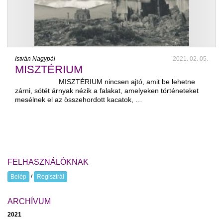
István Nagypál
2021. 02. 05.
MISZTÉRIUM
MISZTÉRIUM nincsen ajtó, amit be lehetne
zárni, sötét árnyak nézik a falakat, amelyeken történeteket
mesélnek el az összehordott kacatok, …
FELHASZNÁLÓKNAK
/
Belép
Regisztrál
ARCHÍVUM
2021