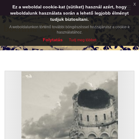
x
Ez a weboldal cookie-kat (sütiket) használ azért, hogy
Toggle
weboldalunk használata során a lehető legjobb élményt
naviga
tudjuk biztosítani.
A weboldalunkon történő további böngészéssel hozzájárulsz a cookie-k
használatához.
Folytatás
Tudj meg többet