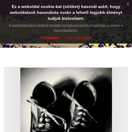
x
Ez a weboldal cookie-kat (sütiket) használ azért, hogy
Toggle
weboldalunk használata során a lehető legjobb élményt
naviga
tudjuk biztosítani.
A weboldalunkon történő további böngészéssel hozzájárulsz a cookie-k
használatához.
Folytatás
Tudj meg többet