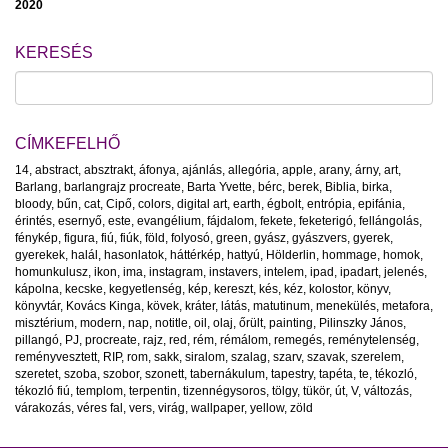
2020
KERESÉS
CÍMKEFELHŐ
14
,
abstract
,
absztrakt
,
áfonya
,
ajánlás
,
allegória
,
apple
,
arany
,
árny
,
art
,
Barlang
,
barlangrajz procreate
,
Barta Yvette
,
bérc
,
berek
,
Biblia
,
birka
,
bloody
,
bűn
,
cat
,
Cipő
,
colors
,
digital art
,
earth
,
égbolt
,
entrópia
,
epifánia
,
érintés
,
esernyő
,
este
,
evangélium
,
fájdalom
,
fekete
,
feketerigó
,
fellángolás
,
fénykép
,
figura
,
fiú
,
fiúk
,
föld
,
folyosó
,
green
,
gyász
,
gyászvers
,
gyerek
,
gyerekek
,
halál
,
hasonlatok
,
háttérkép
,
hattyú
,
Hölderlin
,
hommage
,
homok
,
homunkulusz
,
ikon
,
ima
,
instagram
,
instavers
,
intelem
,
ipad
,
ipadart
,
jelenés
,
kápolna
,
kecske
,
kegyetlenség
,
kép
,
kereszt
,
kés
,
kéz
,
kolostor
,
könyv
,
könyvtár
,
Kovács Kinga
,
kövek
,
kráter
,
látás
,
matutinum
,
menekülés
,
metafora
,
misztérium
,
modern
,
nap
,
notitle
,
oil
,
olaj
,
őrült
,
painting
,
Pilinszky János
,
pillangó
,
PJ
,
procreate
,
rajz
,
red
,
rém
,
rémálom
,
remegés
,
reménytelenség
,
reményvesztett
,
RIP
,
rom
,
sakk
,
siralom
,
szalag
,
szarv
,
szavak
,
szerelem
,
szeretet
,
szoba
,
szobor
,
szonett
,
tabernákulum
,
tapestry
,
tapéta
,
te
,
tékozló
,
tékozló fiú
,
templom
,
terpentin
,
tizennégysoros
,
tölgy
,
tükör
,
út
,
V
,
változás
,
várakozás
,
véres fal
,
vers
,
virág
,
wallpaper
,
yellow
,
zöld