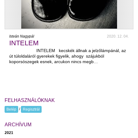
István Nagypál
2020. 12. 04.
INTELEM
INTELEM kecskék állnak a jelzőlámpánál, az
út túloldaláról gyerekek figyelik, ahogy szájukból
koporsószegek esnek, arcukon nincs megb…
FELHASZNÁLÓKNAK
/
Belép
Regisztrál
ARCHÍVUM
2021