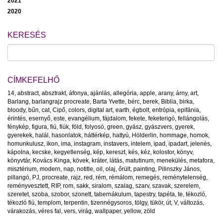
2021
2020
KERESÉS
CÍMKEFELHŐ
14
,
abstract
,
absztrakt
,
áfonya
,
ajánlás
,
allegória
,
apple
,
arany
,
árny
,
art
,
Barlang
,
barlangrajz procreate
,
Barta Yvette
,
bérc
,
berek
,
Biblia
,
birka
,
bloody
,
bűn
,
cat
,
Cipő
,
colors
,
digital art
,
earth
,
égbolt
,
entrópia
,
epifánia
,
érintés
,
esernyő
,
este
,
evangélium
,
fájdalom
,
fekete
,
feketerigó
,
fellángolás
,
fénykép
,
figura
,
fiú
,
fiúk
,
föld
,
folyosó
,
green
,
gyász
,
gyászvers
,
gyerek
,
gyerekek
,
halál
,
hasonlatok
,
háttérkép
,
hattyú
,
Hölderlin
,
hommage
,
homok
,
homunkulusz
,
ikon
,
ima
,
instagram
,
instavers
,
intelem
,
ipad
,
ipadart
,
jelenés
,
kápolna
,
kecske
,
kegyetlenség
,
kép
,
kereszt
,
kés
,
kéz
,
kolostor
,
könyv
,
könyvtár
,
Kovács Kinga
,
kövek
,
kráter
,
látás
,
matutinum
,
menekülés
,
metafora
,
misztérium
,
modern
,
nap
,
notitle
,
oil
,
olaj
,
őrült
,
painting
,
Pilinszky János
,
pillangó
,
PJ
,
procreate
,
rajz
,
red
,
rém
,
rémálom
,
remegés
,
reménytelenség
,
reményvesztett
,
RIP
,
rom
,
sakk
,
siralom
,
szalag
,
szarv
,
szavak
,
szerelem
,
szeretet
,
szoba
,
szobor
,
szonett
,
tabernákulum
,
tapestry
,
tapéta
,
te
,
tékozló
,
tékozló fiú
,
templom
,
terpentin
,
tizennégysoros
,
tölgy
,
tükör
,
út
,
V
,
változás
,
várakozás
,
véres fal
,
vers
,
virág
,
wallpaper
,
yellow
,
zöld