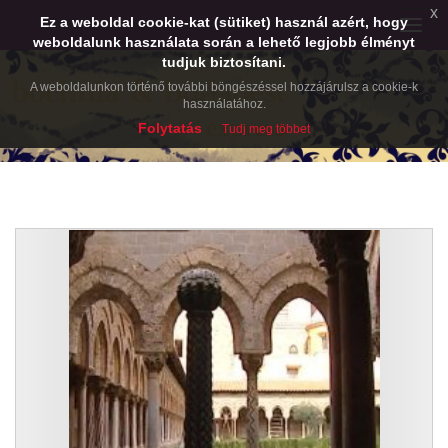
x
Ez a weboldal cookie-kat (sütiket) használ azért, hogy
Toggle
weboldalunk használata során a lehető legjobb élményt
naviga
tudjuk biztosítani.
A weboldalunkon történő további böngészéssel hozzájárulsz a cookie-k
használatához.
Folytatás
Tudj meg többet