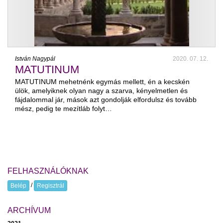
István Nagypál
2020. 07. 12.
MATUTINUM
MATUTINUM mehetnénk egymás mellett, én a kecskén
ülök, amelyiknek olyan nagy a szarva, kényelmetlen és
fájdalommal jár, mások azt gondolják elfordulsz és tovább
mész, pedig te mezítláb folyt…
FELHASZNÁLÓKNAK
/
Belép
Regisztrál
ARCHÍVUM