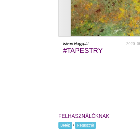
István Nagypál
2020. 0
#TAPESTRY
FELHASZNÁLÓKNAK
/
Belép
Regisztrál