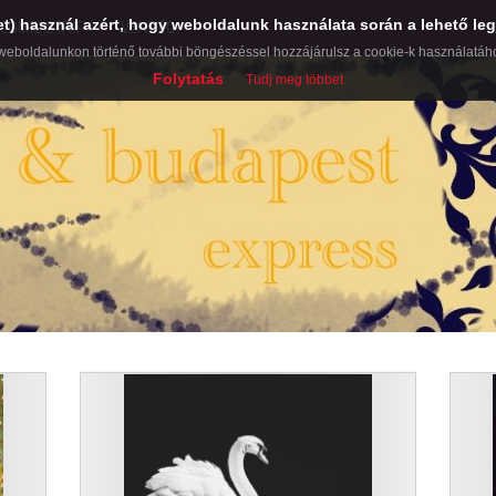
et) használ azért, hogy weboldalunk használata során a lehető leg
COMIC STRIP
VENDÉG
weboldalunkon történő további böngészéssel hozzájárulsz a cookie-k használatáh
Folytatás
Tudj meg többet