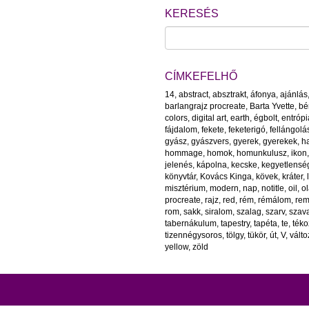
KERESÉS
CÍMKEFELHŐ
14
,
abstract
,
absztrakt
,
áfonya
,
ajánlás
barlangrajz procreate
,
Barta Yvette
,
bé
colors
,
digital art
,
earth
,
égbolt
,
entrópi
fájdalom
,
fekete
,
feketerigó
,
fellángolá
gyász
,
gyászvers
,
gyerek
,
gyerekek
,
ha
hommage
,
homok
,
homunkulusz
,
ikon
jelenés
,
kápolna
,
kecske
,
kegyetlensé
könyvtár
,
Kovács Kinga
,
kövek
,
kráter
,
misztérium
,
modern
,
nap
,
notitle
,
oil
,
ol
procreate
,
rajz
,
red
,
rém
,
rémálom
,
re
rom
,
sakk
,
siralom
,
szalag
,
szarv
,
szav
tabernákulum
,
tapestry
,
tapéta
,
te
,
téko
tizennégysoros
,
tölgy
,
tükör
,
út
,
V
,
vált
yellow
,
zöld