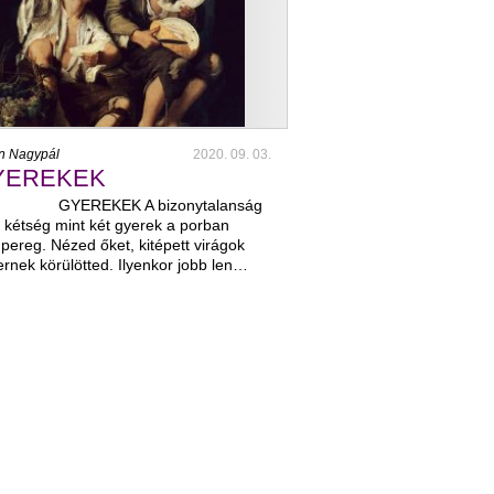
án Nagypál
2020. 09. 03.
YEREKEK
EREKEK A bizonytalanság
 kétség mint két gyerek a porban
ereg. Nézed őket, kitépett virágok
rnek körülötted. Ilyenkor jobb len…