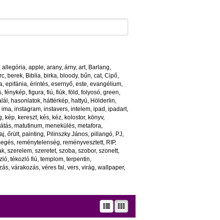
,
allegória
,
apple
,
arany
,
árny
,
art
,
Barlang
,
rc
,
berek
,
Biblia
,
birka
,
bloody
,
bűn
,
cat
,
Cipő
,
a
,
epifánia
,
érintés
,
esernyő
,
este
,
evangélium
,
s
,
fénykép
,
figura
,
fiú
,
fiúk
,
föld
,
folyosó
,
green
,
lál
,
hasonlatok
,
háttérkép
,
hattyú
,
Hölderlin
,
,
ima
,
instagram
,
instavers
,
intelem
,
ipad
,
ipadart
,
g
,
kép
,
kereszt
,
kés
,
kéz
,
kolostor
,
könyv
,
látás
,
matutinum
,
menekülés
,
metafora
,
aj
,
őrült
,
painting
,
Pilinszky János
,
pillangó
,
PJ
,
megés
,
reménytelenség
,
reményvesztett
,
RIP
,
ak
,
szerelem
,
szeretet
,
szoba
,
szobor
,
szonett
,
zló
,
tékozló fiú
,
templom
,
terpentin
,
ozás
,
várakozás
,
véres fal
,
vers
,
virág
,
wallpaper
,