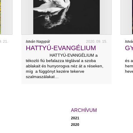
9. 21.
István Nagypál
2020. 09. 15.
Istv
HATTYÚ-EVANGÉLIUM
G
HATTYÚ-EVANGÉLIUM a
GY
tékozló fiú befalazza téglával a szoba
és a
ablakait és hunyorogva néz át a réseken,
hemp
míg a függönyt kezére tekerve
heve
szalmaszálakat…
ARCHÍVUM
2021
2020