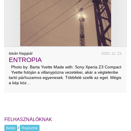
István Nagypál
2020. 12. 23.
ENTROPIA
Photo by: Barta Yvette Made with: Sony Xperia Z3 Compact
Yvette fotóján a villanypózna vezetékei, akár a végtelenbe
tartó párhuzamos egyenesek. Többfelé szelik az eget. Mégis
a kép köz…
FELHASZNÁLÓKNAK
/
Belép
Regisztrál