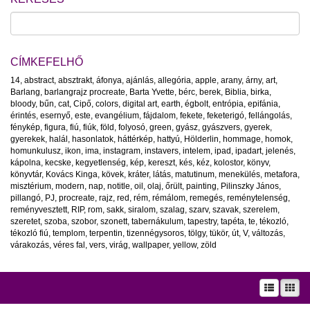
CÍMKEFELHŐ
14
,
abstract
,
absztrakt
,
áfonya
,
ajánlás
,
allegória
,
apple
,
arany
,
árny
,
art
,
Barlang
,
barlangrajz procreate
,
Barta Yvette
,
bérc
,
berek
,
Biblia
,
birka
,
bloody
,
bűn
,
cat
,
Cipő
,
colors
,
digital art
,
earth
,
égbolt
,
entrópia
,
epifánia
,
érintés
,
esernyő
,
este
,
evangélium
,
fájdalom
,
fekete
,
feketerigó
,
fellángolás
,
fénykép
,
figura
,
fiú
,
fiúk
,
föld
,
folyosó
,
green
,
gyász
,
gyászvers
,
gyerek
,
gyerekek
,
halál
,
hasonlatok
,
háttérkép
,
hattyú
,
Hölderlin
,
hommage
,
homok
,
homunkulusz
,
ikon
,
ima
,
instagram
,
instavers
,
intelem
,
ipad
,
ipadart
,
jelenés
,
kápolna
,
kecske
,
kegyetlenség
,
kép
,
kereszt
,
kés
,
kéz
,
kolostor
,
könyv
,
könyvtár
,
Kovács Kinga
,
kövek
,
kráter
,
látás
,
matutinum
,
menekülés
,
metafora
,
misztérium
,
modern
,
nap
,
notitle
,
oil
,
olaj
,
őrült
,
painting
,
Pilinszky János
,
pillangó
,
PJ
,
procreate
,
rajz
,
red
,
rém
,
rémálom
,
remegés
,
reménytelenség
,
reményvesztett
,
RIP
,
rom
,
sakk
,
siralom
,
szalag
,
szarv
,
szavak
,
szerelem
,
szeretet
,
szoba
,
szobor
,
szonett
,
tabernákulum
,
tapestry
,
tapéta
,
te
,
tékozló
,
tékozló fiú
,
templom
,
terpentin
,
tizennégysoros
,
tölgy
,
tükör
,
út
,
V
,
változás
,
várakozás
,
véres fal
,
vers
,
virág
,
wallpaper
,
yellow
,
zöld