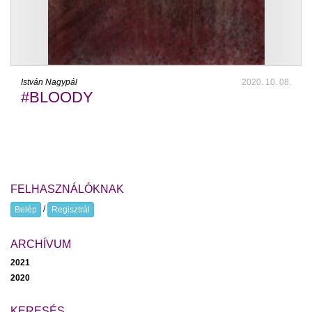
István Nagypál
2020. 10. 08.
#BLOODY
FELHASZNÁLÓKNAK
/
Belép
Regisztrál
ARCHÍVUM
2021
2020
KERESÉS