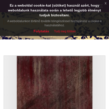
x
Ez a weboldal cookie-kat (sütiket) használ azért, hogy
Toggle
weboldalunk használata során a lehető legjobb élményt
naviga
tudjuk biztosítani.
A weboldalunkon történő további böngészéssel hozzájárulsz a cookie-k
használatához.
Folytatás
Tudj meg többet