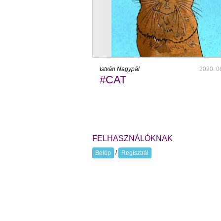
István Nagypál
2020. 0
#CAT
FELHASZNÁLÓKNAK
/
Belép
Regisztrál