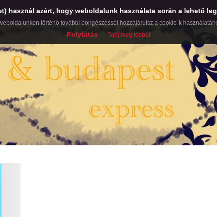
et) használ azért, hogy weboldalunk használata során a lehető leg
COMIC STRIP
VENDÉG
weboldalunkon történő további böngészéssel hozzájárulsz a cookie-k használatáh
Folytatás
Tudj meg többet