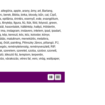
,
allegória
,
apple
,
arany
,
árny
,
art
,
Barlang
,
rc
,
berek
,
Biblia
,
birka
,
bloody
,
bűn
,
cat
,
Cipő
,
a
,
epifánia
,
érintés
,
esernyő
,
este
,
evangélium
,
s
,
fénykép
,
figura
,
fiú
,
fiúk
,
föld
,
folyosó
,
green
,
lál
,
hasonlatok
,
háttérkép
,
hattyú
,
Hölderlin
,
,
ima
,
instagram
,
instavers
,
intelem
,
ipad
,
ipadart
,
g
,
kép
,
kereszt
,
kés
,
kéz
,
kolostor
,
könyv
,
látás
,
matutinum
,
menekülés
,
metafora
,
aj
,
őrült
,
painting
,
Pilinszky János
,
pillangó
,
PJ
,
megés
,
reménytelenség
,
reményvesztett
,
RIP
,
ak
,
szerelem
,
szeretet
,
szoba
,
szobor
,
szonett
,
zló
,
tékozló fiú
,
templom
,
terpentin
,
ozás
,
várakozás
,
véres fal
,
vers
,
virág
,
wallpaper
,
kség – támogatja.