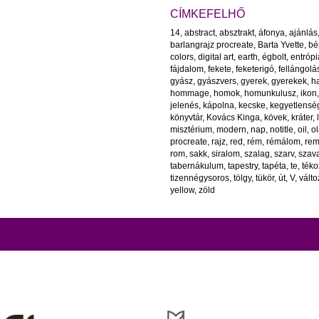
CÍMKEFELHŐ
14
,
abstract
,
absztrakt
,
áfonya
,
ajánlás
barlangrajz procreate
,
Barta Yvette
,
bé
colors
,
digital art
,
earth
,
égbolt
,
entrópi
fájdalom
,
fekete
,
feketerigó
,
fellángolá
gyász
,
gyászvers
,
gyerek
,
gyerekek
,
ha
hommage
,
homok
,
homunkulusz
,
ikon
jelenés
,
kápolna
,
kecske
,
kegyetlensé
könyvtár
,
Kovács Kinga
,
kövek
,
kráter
,
misztérium
,
modern
,
nap
,
notitle
,
oil
,
ol
procreate
,
rajz
,
red
,
rém
,
rémálom
,
re
rom
,
sakk
,
siralom
,
szalag
,
szarv
,
szav
tabernákulum
,
tapestry
,
tapéta
,
te
,
téko
tizennégysoros
,
tölgy
,
tükör
,
út
,
V
,
vált
yellow
,
zöld
óirat kiadását, működését a Magyar Kultúráért Alapítvány – Petőfi Kulturális Ügynö