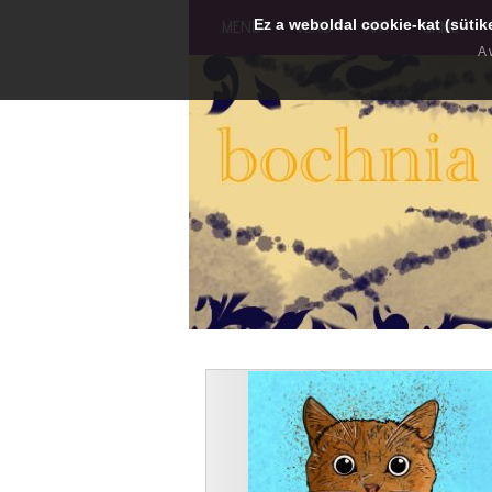
Ez a weboldal cookie-kat (sütik
MENU
VERS
ART
GAME
A 