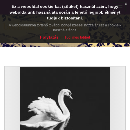
x
Ez a weboldal cookie-kat (sütiket) használ azért, hogy
Toggle
weboldalunk használata során a lehető legjobb élményt
naviga
tudjuk biztosítani.
A weboldalunkon történő további böngészéssel hozzájárulsz a cookie-k
használatához.
Folytatás
Tudj meg többet